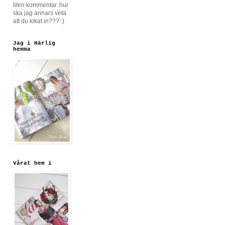
liten kommentar..hur
ska jag annars veta
att du kikat in??? :)
Jag i Härlig
hemma
Vårat hem i