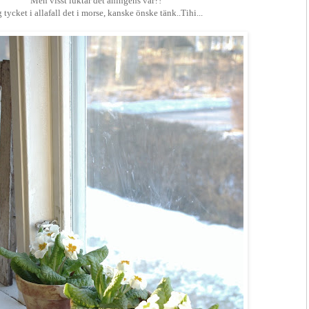
Men visst luktar det aningens vår?!
 tycket i allafall det i morse, kanske önske tänk..Tihi...