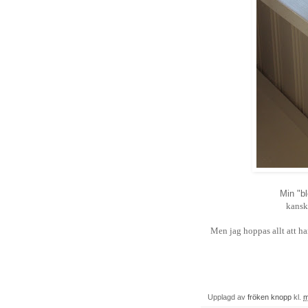
Min "b
kansk
Men jag hoppas allt att ha
Upplagd av
fröken knopp
kl.
m