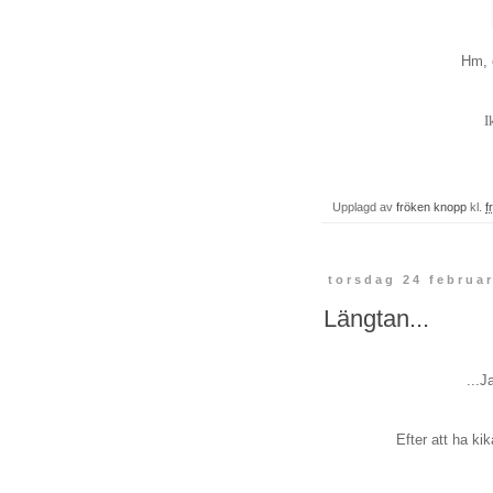
Hm, 
I
Upplagd av
fröken knopp
kl.
f
torsdag 24 februar
Längtan...
...J
Efter att ha ki