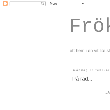
Frö
ett hem i en vit lite s
måndag 28 februar
På rad...
...