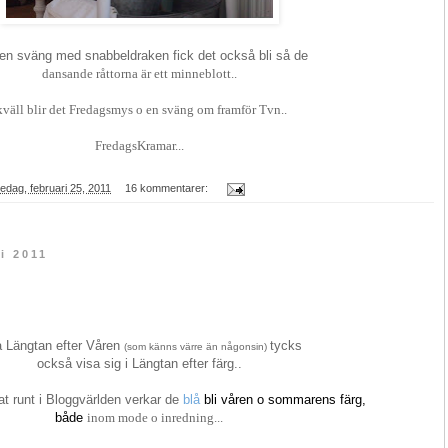
en sväng med snabbeldraken fick det också bli så de
dansande råttorna är ett minneblott..
kväll blir det Fredagsmys o en sväng om framför Tvn..
FredagsKramar...
redag, februari 25, 2011
16 kommentarer:
i 2011
a Längtan efter Våren
tycks
(som känns värre än någonsin)
också visa sig i Längtan efter färg..
kat runt i Bloggvärlden verkar de
blå
bli våren o sommarens färg,
både
inom mode o inredning...