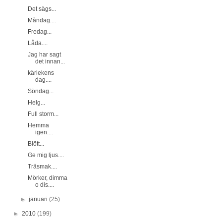
Det sägs...
Måndag....
Fredag...
Låda....
Jag har sagt
det innan...
kärlekens
dag....
Söndag...
Helg...
Full storm...
Hemma
igen....
Blött...
Ge mig ljus....
Träsmak....
Mörker, dimma
o dis....
►
januari
(25)
►
2010
(199)