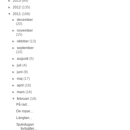
►
2013
(84)
►
2012
(135)
▼
2011
(168)
►
december
(20)
►
november
(15)
►
oktober
(13)
►
september
(10)
►
augusti
(5)
►
juli
(4)
►
juni
(9)
►
maj
(17)
►
april
(16)
►
mars
(16)
▼
februari
(18)
På rad...
De ropar....
Längtan...
Sjukstugan
fortsätter...