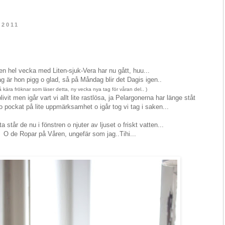
 2011
en hel vecka med Liten-sjuk-Vera har nu gått, huu...
g är hon pigg o glad, så på Måndag blir det Dagis igen..
å kära fröknar som läser detta, ny vecka nya tag för våran del.. )
vit men igår vart vi allt lite rastlösa, ja Pelargonerna har länge ståt
 o pockat på lite uppmärksamhet o igår tog vi tag i saken...
ta står de nu i fönstren o njuter av ljuset o friskt vatten...
O de Ropar på Våren, ungefär som jag..Tihi...