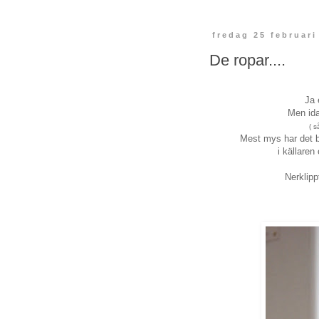
fredag 25 februari
De ropar....
Ja 
Men ida
( s
Mest mys har det bli
i källaren
Nerklipp