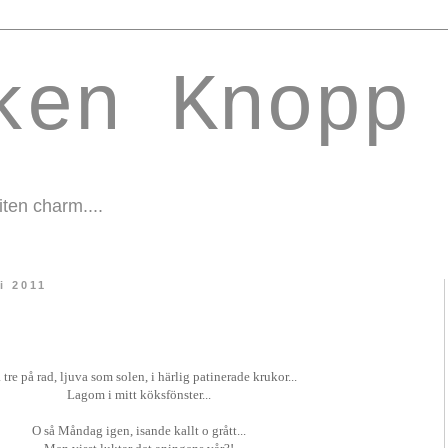
ken Knopp
liten charm....
i 2011
Ja tre på rad, ljuva som solen, i härlig patinerade krukor...
Lagom i mitt köksfönster...
O så Måndag igen, isande kallt o grått...