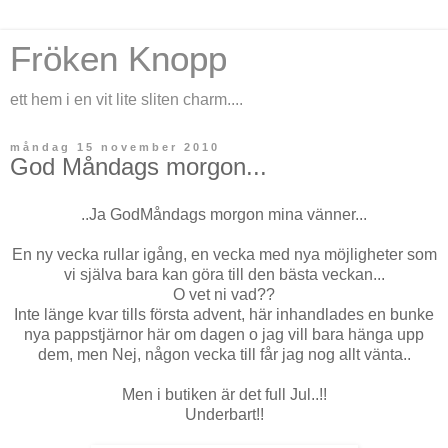
Fröken Knopp
ett hem i en vit lite sliten charm....
måndag 15 november 2010
God Måndags morgon...
..Ja GodMåndags morgon mina vänner...
En ny vecka rullar igång,
en vecka med nya möjligheter som
vi själva bara kan göra till den bästa veckan...
O vet ni vad??
Inte länge kvar tills första advent, här inhandlades en bunke
nya pappstjärnor här om dagen o jag vill bara hänga upp
dem, men Nej, någon vecka till får jag nog allt vänta..
Men i butiken är det full Jul..!!
Underbart!!