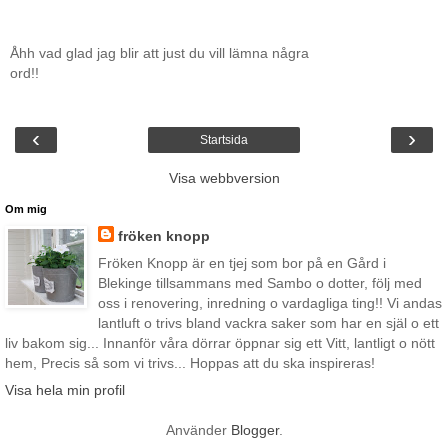
Åhh vad glad jag blir att just du vill lämna några
ord!!
‹
›
Startsida
Visa webbversion
Om mig
fröken knopp
Fröken Knopp är en tjej som bor på en Gård i
Blekinge tillsammans med Sambo o dotter, följ med
oss i renovering, inredning o vardagliga ting!! Vi andas
lantluft o trivs bland vackra saker som har en själ o ett
liv bakom sig... Innanför våra dörrar öppnar sig ett Vitt, lantligt o nött
hem, Precis så som vi trivs... Hoppas att du ska inspireras!
Visa hela min profil
Använder
Blogger
.