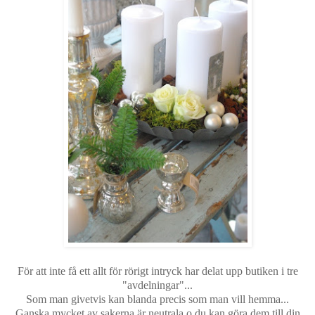
För att inte få ett allt för rörigt intryck har delat upp butiken i tre
"avdelningar"...
Som man givetvis kan blanda precis som man vill hemma...
Ganska mycket av sakerna är neutrala o du kan göra dem till din