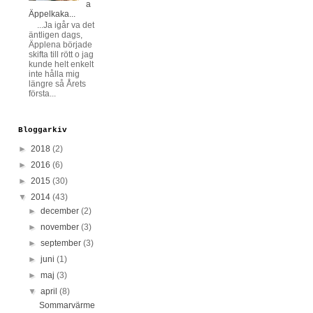
a
Äppelkaka...
...Ja igår va det
äntligen dags,
Äpplena började
skifta till rött o jag
kunde helt enkelt
inte hålla mig
längre så Årets
första...
Bloggarkiv
►
2018
(2)
►
2016
(6)
►
2015
(30)
▼
2014
(43)
►
december
(2)
►
november
(3)
►
september
(3)
►
juni
(1)
►
maj
(3)
▼
april
(8)
Sommarvärme