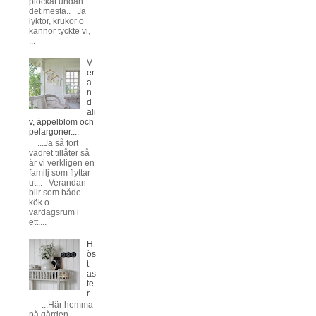
plockat undan
det mesta.. Ja
lyktor, krukor o
kannor tyckte vi,
...
V
er
a
n
d
ali
v, äppelblom och
pelargoner....
...Ja så fort
vädret tillåter så
är vi verkligen en
familj som flyttar
ut... Verandan
blir som både
kök o
vardagsrum i
ett....
H
ös
t
as
te
r...
...Här hemma
på gården