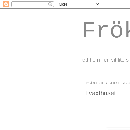
Frö
ett hem i en vit lite s
måndag 7 april 20
I växthuset....