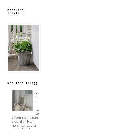
besökare
totalt..
Populära inlägg
Br
rr..
..
....
Ja
vilken storm som
slog till!! Här
hemma hade vi