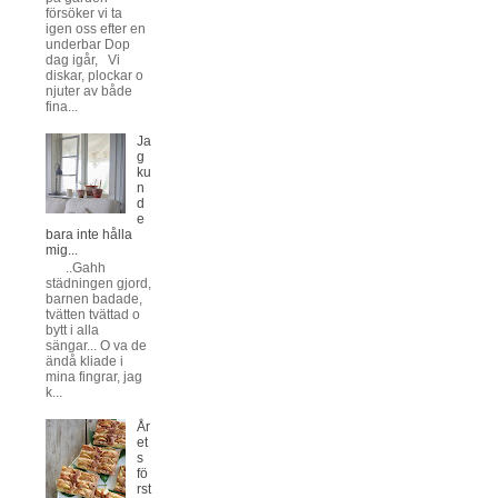
försöker vi ta
igen oss efter en
underbar Dop
dag igår, Vi
diskar, plockar o
njuter av både
fina...
Ja
g
ku
n
d
e
bara inte hålla
mig...
..Gahh
städningen gjord,
barnen badade,
tvätten tvättad o
bytt i alla
sängar... O va de
ändå kliade i
mina fingrar, jag
k...
År
et
s
fö
rst