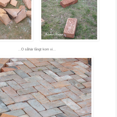
...O såhär långt kom vi...