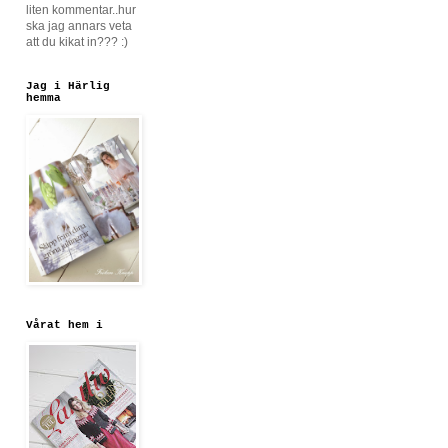
liten kommentar..hur
ska jag annars veta
att du kikat in??? :)
Jag i Härlig
hemma
Vårat hem i