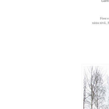
Gahh,
Först 
nästa nivå..