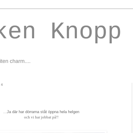
ken Knopp
liten charm....
14
...Ja där har dörrarna ståt öppna hela helgen
och vi har jobbat på!!