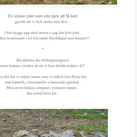
En stooor sten som inte gick att få bort
gjorde att vi fick tänka runt den...
J har byggt upp med stenar o jag har kört jord..
lket resulterade i ett blivande Kryddland runt knuten!!
*
Kryddorna ska förhoppningsvis
snart hamna i jorden så att vi kan skörda redan i år!!
n del har vi sedan innan som vi enkelt kan flytta hit,
som Gräslök, citronmellis o kinesiskt gräslök..
Men även timjan, oregano, rosmarin mmm...
ska också hitta hit..