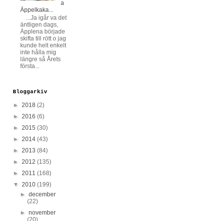
a
Äppelkaka...
...Ja igår va det
äntligen dags,
Äpplena började
skifta till rött o jag
kunde helt enkelt
inte hålla mig
längre så Årets
första...
Bloggarkiv
►
2018
(2)
►
2016
(6)
►
2015
(30)
►
2014
(43)
►
2013
(84)
►
2012
(135)
►
2011
(168)
▼
2010
(199)
►
december
(22)
►
november
(20)