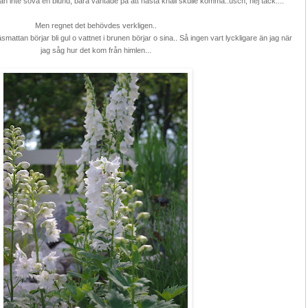
n inte sova en blund, bara väntade på att nästa knall skulle komma..usch, nej tack....
Men regnet det behövdes verkligen..
äsmattan börjar bli gul o vattnet i brunen börjar o sina.. Så ingen vart lyckligare än jag när
jag såg hur det kom från himlen...