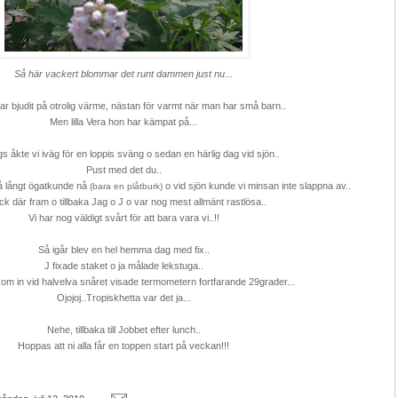
Så här vackert blommar det runt dammen just nu...
ar bjudit på otrolig värme, nästan för varmt när man har små barn..
Men lilla Vera hon har kämpat på...
gs åkte vi iväg för en loppis sväng o sedan en härlig dag vid sjön..
Pust med det du..
å långt ögatkunde nå
o vid sjön kunde vi minsan inte slappna av..
(bara en plåtburk)
ick där fram o tillbaka Jag o J o var nog mest allmänt rastlösa..
Vi har nog väldigt svårt för att bara vara vi..!!
Så igår blev en hel hemma dag med fix..
J fixade staket o ja målade lekstuga..
kom in vid halvelva snåret visade termometern fortfarande 29grader...
Ojojoj..Tropiskhetta var det ja...
Nehe, tillbaka till Jobbet efter lunch..
Hoppas att ni alla får en toppen start på veckan!!!