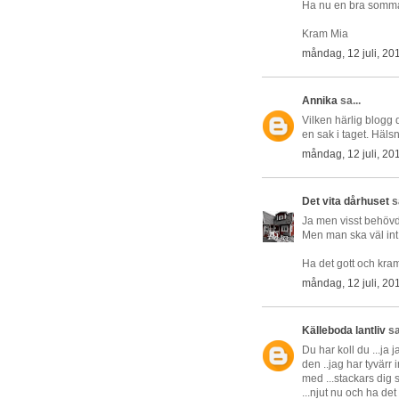
Ha nu en bra sommar
Kram Mia
måndag, 12 juli, 20
Annika
sa...
Vilken härlig blogg d
en sak i taget. Häls
måndag, 12 juli, 20
Det vita dårhuset
sa
Ja men visst behövde v
Men man ska väl int 
Ha det gott och kra
måndag, 12 juli, 20
Källeboda lantliv
sa
Du har koll du ...ja 
den ..jag har tyvärr 
med ...stackars dig s
...njut nu och ha det