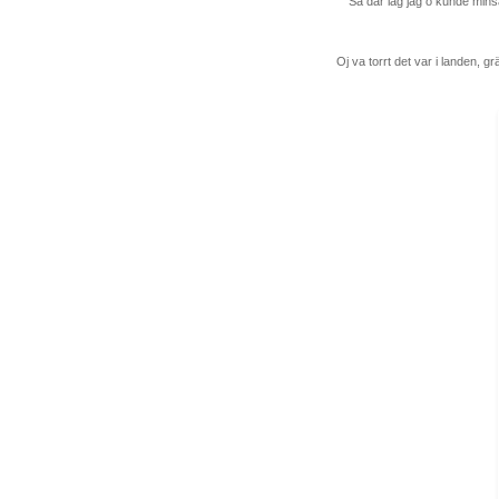
Så där låg jag o kunde minsa
Oj va torrt det var i landen, gr