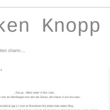
ken Knopp
liten charm....
10
...Huu ja.. Vilket väder vi fick i natt..
 mer än efterlängtat men den där åskan, den klarar vi oss bra utan..
krädd är jag o J som är Brandman fick jobba hela natten lång..