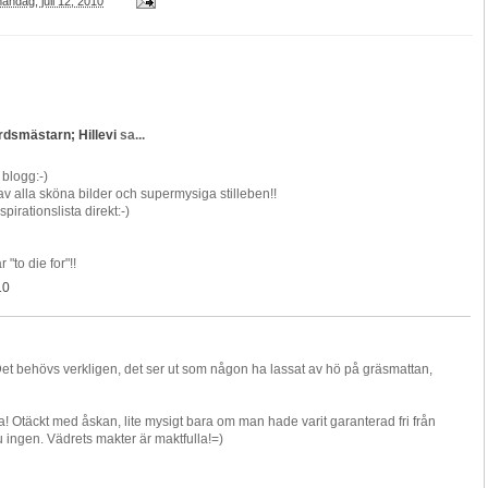
åndag, juli 12, 2010
rdsmästarn; Hillevi
sa...
blogg:-)
av alla sköna bilder och supermysiga stilleben!!
pirationslista direkt:-)
 "to die for"!!
10
Det behövs verkligen, det ser ut som någon ha lassat av hö på gräsmattan,
 Otäckt med åskan, lite mysigt bara om man hade varit garanterad fri från
u ingen. Vädrets makter är maktfulla!=)