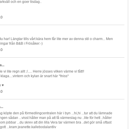
kväll och en goer tisdag..
10
u har! Längtar tills vårt kära hem får lite mer av denna stil o charm... Men
ningar från B&B i Frösåker:-)
10
...
i lite regn allt :/..... Herre jösses vilken värme vi fått!!
klaga....vintern och kylan är snart här *fniss*
m ♥
10
...
jag köpte den på förmedlingcentralen här i byn ...hi,hi ...tur att du lämnade
ingen sådan ...visst håller man på att få värmeslag nu ..lite för hett ..håller
om jobbar ...du skrev att din lilla Vera tar värmen bra ..det gör små oftast
 gott ...kram jeanette.kallebodalantliv