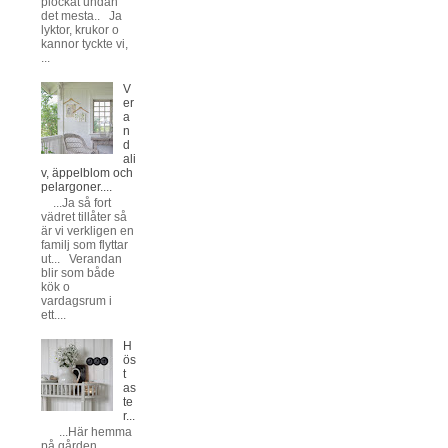
plockat undan
det mesta.. Ja
lyktor, krukor o
kannor tyckte vi,
...
V
er
a
n
d
ali
v, äppelblom och
pelargoner....
...Ja så fort
vädret tillåter så
är vi verkligen en
familj som flyttar
ut... Verandan
blir som både
kök o
vardagsrum i
ett....
H
ös
t
as
te
r...
...Här hemma
på gården