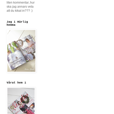
liten kommentar..hur
ska jag annars veta
att du kikat in??? :)
Jag i Härlig
hemma
Vårat hem i