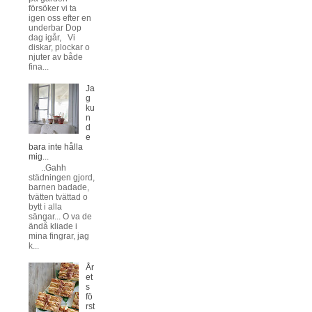
försöker vi ta
igen oss efter en
underbar Dop
dag igår, Vi
diskar, plockar o
njuter av både
fina...
Ja
g
ku
n
d
e
bara inte hålla
mig...
..Gahh
städningen gjord,
barnen badade,
tvätten tvättad o
bytt i alla
sängar... O va de
ändå kliade i
mina fingrar, jag
k...
År
et
s
fö
rst