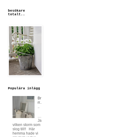
besökare
totalt..
Populära inlägg
Br
rr..
..
....
Ja
vilken storm som
slog till!! Här
hemma hade vi