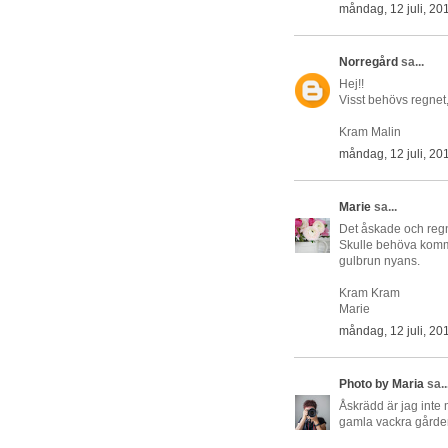
måndag, 12 juli, 20
Norregård
sa...
Hej!!
Visst behövs regnet
Kram Malin
måndag, 12 juli, 20
Marie
sa...
Det åskade och regn
Skulle behöva komma 
gulbrun nyans.
Kram Kram
Marie
måndag, 12 juli, 20
Photo by Maria
sa..
Åskrädd är jag inte 
gamla vackra gården