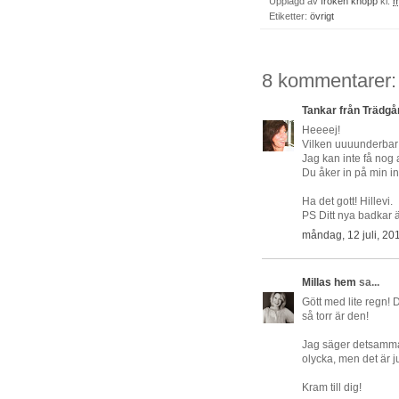
Upplagd av
fröken knopp
kl.
m
Etiketter:
övrigt
8 kommentarer:
Tankar från Trädgå
Heeeej!
Vilken uuuunderbar 
Jag kan inte få nog 
Du åker in på min ins
Ha det gott! Hillevi.
PS Ditt nya badkar är
måndag, 12 juli, 20
Millas hem
sa...
Gött med lite regn! 
så torr är den!
Jag säger detsamma!
olycka, men det är j
Kram till dig!