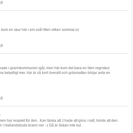
10
, kom en skur här i em oxå! Men vilken sommar;o)
10
ade i grannkommunen igår, men här kom det bara en liten regnskur.
betydligt mer, här är så torrt överallt och gräsmattan börjar anta en
10
.
men har respekt för den.. Kan tänka att J hade att göra i natt, hörde att den
 i Hallandsboda brann ner :-( Då är åskan inte kul..