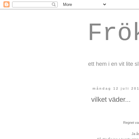
Frö
ett hem i en vit lite s
måndag 12 juli 20
vilket väder...
Regnet var
Ja ås