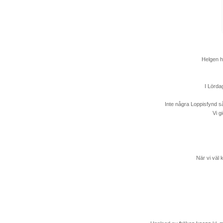
Helgen h
I Lörda
Inte några Loppisfynd s
Vi g
När vi väl 